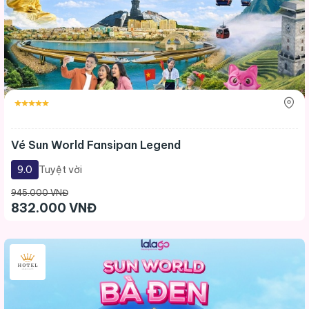
Vé Sun World Fansipan Legend
9.0
Tuyệt vời
945.000 VNĐ
832.000 VNĐ