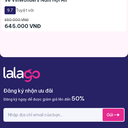
Vé VinWonders Nam Hội An
9.7
Tuyệt vời
650.000 VNĐ
645.000 VNĐ
Đăng ký nhận ưu đãi
50%
Đăng ký ngay để được giảm giá lên đến
Gửi