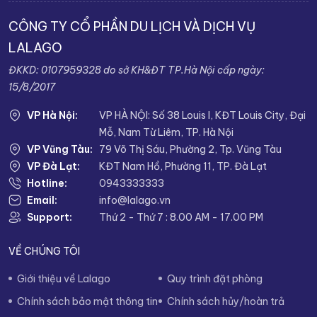
CÔNG TY CỔ PHẦN DU LỊCH VÀ DỊCH VỤ
LALAGO
ĐKKD: 0107959328 do sở KH&ĐT TP.Hà Nội cấp ngày:
15/8/2017
VP Hà Nội:
VP HÀ NỘI: Số 38 Louis I, KĐT Louis City, Đại
Mỗ, Nam Từ Liêm, TP. Hà Nội
VP Vũng Tàu:
79 Võ Thị Sáu, Phường 2, Tp. Vũng Tàu
VP Đà Lạt:
KĐT Nam Hồ, Phường 11, TP. Đà Lạt
Hotline:
0943333333
Email:
info@lalago.vn
Support:
Thứ 2 - Thứ 7 : 8.00 AM - 17.00 PM
VỀ CHÚNG TÔI
Giới thiệu về Lalago
Quy trình đặt phòng
Chính sách bảo mật thông tin
Chính sách hủy/hoàn trả