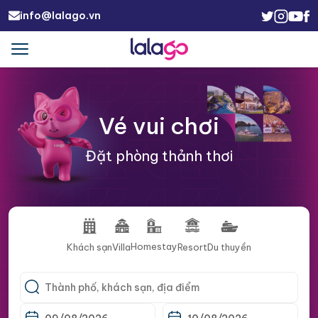
info@lalago.vn
Menu
Trigger
Vé vui chơi
Đặt phòng thảnh thơi
Homestay
Khách sạn
Villa
Resort
Du thuyền