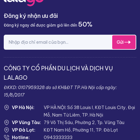
Đăng ký nhận ưu đãi
50%
Đăng ký ngay để được giảm giá lên đến
Gửi
CÔNG TY CỔ PHẦN DU LỊCH VÀ DỊCH VỤ
LALAGO
ĐKKD: 0107959328 do sở KH&ĐT TP.Hà Nội cấp ngày:
15/8/2017
VP Hà Nội:
VP HÀ NỘI: Số 38 Louis I, KĐT Louis City, Đại
Mỗ, Nam Từ Liêm, TP. Hà Nội
VP Vũng Tàu:
79 Võ Thị Sáu, Phường 2, Tp. Vũng Tàu
VP Đà Lạt:
KĐT Nam Hồ, Phường 11, TP. Đà Lạt
Hotline:
0943333333