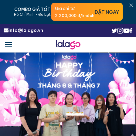
Giá chỉ từ:
COMBO GIÁ TỐT
ĐẶT NGAY
Hồ Chí Minh - Đà Lạt
2,200,000 đ/khách
info@lalago.vn
Menu
Trigger