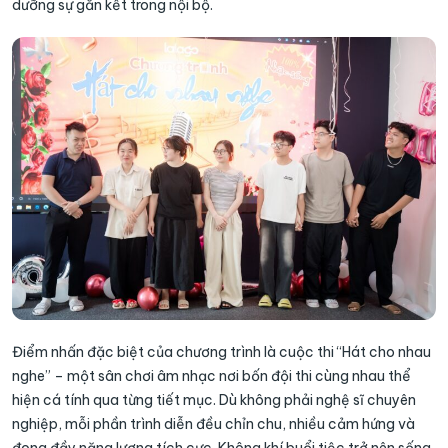
dưỡng sự gắn kết trong nội bộ.
Điểm nhấn đặc biệt của chương trình là cuộc thi “Hát cho nhau
nghe” – một sân chơi âm nhạc nơi bốn đội thi cùng nhau thể
hiện cá tính qua từng tiết mục. Dù không phải nghệ sĩ chuyên
nghiệp, mỗi phần trình diễn đều chỉn chu, nhiều cảm hứng và
đong đầy năng lượng tích cực. Không khí buổi tiệc trở nên sống