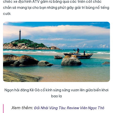
chiếc xe địa hình ATV gầm rú băng qua các triền cát chắc
chắn sẽ mang lại cho bạn những phút giây giải trí bùng nổ tiếng
cười.
Ngọn hải đăng Kê Gà cổ kính sừng sững vươn lên giữa biển khơi
bao la
Xem thêm:
Đồi Nhái Vũng Tàu: Review Viên Ngọc Thô