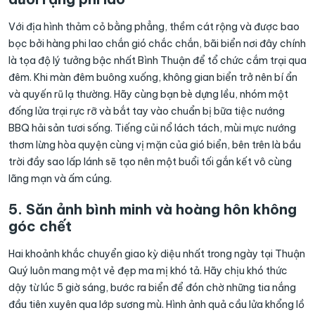
Với địa hình thảm cỏ bằng phẳng, thềm cát rộng và được bao
bọc bởi hàng phi lao chắn gió chắc chắn, bãi biển nơi đây chính
là tọa độ lý tưởng bậc nhất Bình Thuận để tổ chức cắm trại qua
đêm. Khi màn đêm buông xuống, không gian biển trở nên bí ẩn
và quyến rũ lạ thường. Hãy cùng bạn bè dựng lều, nhóm một
đống lửa trại rực rỡ và bắt tay vào chuẩn bị bữa tiệc nướng
BBQ hải sản tươi sống. Tiếng củi nổ lách tách, mùi mực nướng
thơm lừng hòa quyện cùng vị mặn của gió biển, bên trên là bầu
trời đầy sao lấp lánh sẽ tạo nên một buổi tối gắn kết vô cùng
lãng mạn và ấm cúng.
5. Săn ảnh bình minh và hoàng hôn không
góc chết
Hai khoảnh khắc chuyển giao kỳ diệu nhất trong ngày tại Thuận
Quý luôn mang một vẻ đẹp ma mị khó tả. Hãy chịu khó thức
dậy từ lúc 5 giờ sáng, bước ra biển để đón chờ những tia nắng
đầu tiên xuyên qua lớp sương mù. Hình ảnh quả cầu lửa khổng lồ