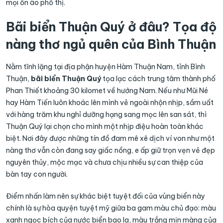
mọi ồn ào phố thị.
Bãi biển Thuận Quý ở đâu? Tọa độ
nàng thơ ngủ quên của Bình Thuận
Nằm tĩnh lặng tại địa phận huyện Hàm Thuận Nam, tỉnh Bình
Thuận,
bãi biển Thuận Quý
tọa lạc cách trung tâm thành phố
Phan Thiết khoảng 30 kilomet về hướng Nam. Nếu như Mũi Né
hay Hàm Tiến luôn khoác lên mình vẻ ngoài nhộn nhịp, sầm uất
với hàng trăm khu nghỉ dưỡng hạng sang mọc lên san sát, thì
Thuận Quý lại chọn cho mình một nhịp điệu hoàn toàn khác
biệt. Nơi đây được những tín đồ đam mê xê dịch ví von như một
nàng thơ vẫn còn đang say giấc nồng, e ấp giữ trọn vẹn vẻ đẹp
nguyên thủy, mộc mạc và chưa chịu nhiều sự can thiệp của
bàn tay con người.
Điểm nhấn làm nên sự khác biệt tuyệt đối của vùng biển này
chính là sự hòa quyện tuyệt mỹ giữa ba gam màu chủ đạo: màu
xanh ngọc bích của nước biển bao la, màu trắng mịn màng của