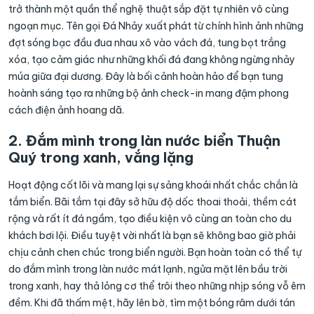
trở thành một quần thể nghệ thuật sắp đặt tự nhiên vô cùng
ngoạn mục. Tên gọi Đá Nhảy xuất phát từ chính hình ảnh những
đợt sóng bạc đầu đua nhau xô vào vách đá, tung bọt trắng
xóa, tạo cảm giác như những khối đá đang không ngừng nhảy
múa giữa đại dương. Đây là bối cảnh hoàn hảo để bạn tung
hoành sáng tạo ra những bộ ảnh check-in mang đậm phong
cách điện ảnh hoang dã.
2. Đắm mình trong làn nước biển Thuận
Quý trong xanh, vắng lặng
Hoạt động cốt lõi và mang lại sự sảng khoái nhất chắc chắn là
tắm biển. Bãi tắm tại đây sở hữu độ dốc thoai thoải, thềm cát
rộng và rất ít đá ngầm, tạo điều kiện vô cùng an toàn cho du
khách bơi lội. Điều tuyệt vời nhất là bạn sẽ không bao giờ phải
chịu cảnh chen chúc trong biển người. Bạn hoàn toàn có thể tự
do đắm mình trong làn nước mát lạnh, ngửa mặt lên bầu trời
trong xanh, hay thả lỏng cơ thể trôi theo những nhịp sóng vỗ êm
đềm. Khi đã thấm mệt, hãy lên bờ, tìm một bóng râm dưới tán