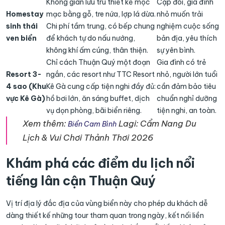
Không gian lưu trú thiết kế mộc
Cặp đôi, gia đình
Homestay
mạc bằng gỗ, tre nứa, lợp lá dừa.
nhỏ muốn trải
sinh thái
Chi phí tầm trung, có bếp chung
nghiệm cuộc sống
ven biển
để khách tự do nấu nướng,
bản địa, yêu thích
không khí ấm cúng, thân thiện.
sự yên bình.
Chỉ cách Thuận Quý một đoạn
Gia đình có trẻ
Resort 3-
ngắn, các resort như TTC Resort
nhỏ, người lớn tuổi
4 sao (Khu
Kê Gà cung cấp tiện nghi đầy đủ:
cần đảm bảo tiêu
vực Kê Gà)
hồ bơi lớn, ăn sáng buffet, dịch
chuẩn nghỉ dưỡng
vụ dọn phòng, bãi biển riêng.
tiện nghi, an toàn.
Xem thêm:
Lagi: Cẩm Nang Du
Biển Cam Bình
Lịch & Vui Chơi Thảnh Thơi 2026
Khám phá các điểm du lịch nổi
tiếng lân cận Thuận Quý
Vị trí địa lý đắc địa của vùng biển này cho phép du khách dễ
dàng thiết kế những tour tham quan trong ngày, kết nối liền