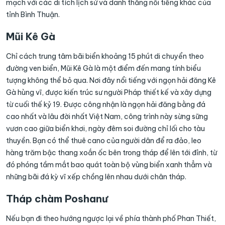
mạch với các di tích lịch sử và danh thắng nổi tiếng khác của
tỉnh Bình Thuận.
Mũi Kê Gà
Chỉ cách trung tâm bãi biển khoảng 15 phút di chuyển theo
đường ven biển, Mũi Kê Gà là một điểm đến mang tính biểu
tượng không thể bỏ qua. Nơi đây nổi tiếng với ngọn hải đăng Kê
Gà hùng vĩ, được kiến trúc sư người Pháp thiết kế và xây dựng
từ cuối thế kỷ 19. Được công nhận là ngọn hải đăng bằng đá
cao nhất và lâu đời nhất Việt Nam, công trình này sừng sững
vươn cao giữa biển khơi, ngày đêm soi đường chỉ lối cho tàu
thuyền. Bạn có thể thuê cano của người dân để ra đảo, leo
hàng trăm bậc thang xoắn ốc bên trong tháp để lên tới đỉnh, từ
đó phóng tầm mắt bao quát toàn bộ vùng biển xanh thẳm và
những bãi đá kỳ vĩ xếp chồng lên nhau dưới chân tháp.
Tháp chàm Poshanư
Nếu bạn đi theo hướng ngược lại về phía thành phố Phan Thiết,