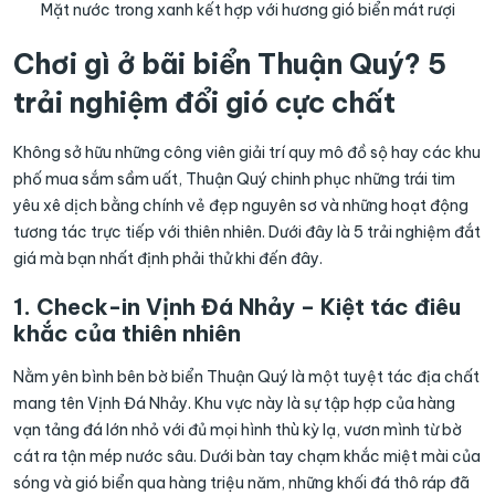
Mặt nước trong xanh kết hợp với hương gió biển mát rượi
Chơi gì ở bãi biển Thuận Quý? 5
trải nghiệm đổi gió cực chất
Không sở hữu những công viên giải trí quy mô đồ sộ hay các khu
phố mua sắm sầm uất, Thuận Quý chinh phục những trái tim
yêu xê dịch bằng chính vẻ đẹp nguyên sơ và những hoạt động
tương tác trực tiếp với thiên nhiên. Dưới đây là 5 trải nghiệm đắt
giá mà bạn nhất định phải thử khi đến đây.
1. Check-in Vịnh Đá Nhảy – Kiệt tác điêu
khắc của thiên nhiên
Nằm yên bình bên bờ biển Thuận Quý là một tuyệt tác địa chất
mang tên Vịnh Đá Nhảy. Khu vực này là sự tập hợp của hàng
vạn tảng đá lớn nhỏ với đủ mọi hình thù kỳ lạ, vươn mình từ bờ
cát ra tận mép nước sâu. Dưới bàn tay chạm khắc miệt mài của
sóng và gió biển qua hàng triệu năm, những khối đá thô ráp đã