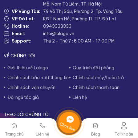
Mỗ, Nam Từ Liêm, TP. Hà Nội
VP Vũng Tàu:
79 Võ Thị Sáu, Phường 2, Tp. Vũng Tàu
VP Đà Lạt:
KĐT Nam Hồ, Phường 11, TP. Đà Lạt
Hotline:
0943333333
Email:
info@lalago.vn
Support:
Thứ 2 - Thứ 7 : 8.00 AM - 17.00 PM
VỀ CHÚNG TÔI
Giới thiệu về Lalago
Quy trình đặt phòng
Chính sách bảo mật thông tin
Chính sách hủy/hoàn trả
Chính sách vận chuyển
Chính sách thanh toán
Đội ngũ tác giả
Liên hệ
THEO DÕI CHÚNG TÔI
Chat live
Trang chủ
Liên hệ
Blog
Tài khoản