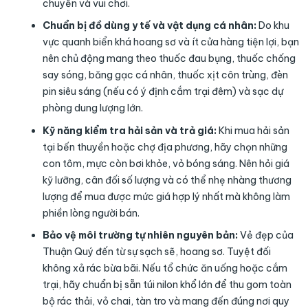
chuyển và vui chơi.
Chuẩn bị đồ dùng y tế và vật dụng cá nhân:
Do khu
vực quanh biển khá hoang sơ và ít cửa hàng tiện lợi, bạn
nên chủ động mang theo thuốc đau bụng, thuốc chống
say sóng, băng gạc cá nhân, thuốc xịt côn trùng, đèn
pin siêu sáng (nếu có ý định cắm trại đêm) và sạc dự
phòng dung lượng lớn.
Kỹ năng kiểm tra hải sản và trả giá:
Khi mua hải sản
tại bến thuyền hoặc chợ địa phương, hãy chọn những
con tôm, mực còn bơi khỏe, vỏ bóng sáng. Nên hỏi giá
kỹ lưỡng, cân đối số lượng và có thể nhẹ nhàng thương
lượng để mua được mức giá hợp lý nhất mà không làm
phiền lòng người bán.
Bảo vệ môi trường tự nhiên nguyên bản:
Vẻ đẹp của
Thuận Quý đến từ sự sạch sẽ, hoang sơ. Tuyệt đối
không xả rác bừa bãi. Nếu tổ chức ăn uống hoặc cắm
trại, hãy chuẩn bị sẵn túi nilon khổ lớn để thu gom toàn
bộ rác thải, vỏ chai, tàn tro và mang đến đúng nơi quy