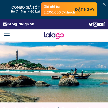
Giá chỉ từ:
COMBO GIÁ TỐT
ĐẶT NGAY
Hồ Chí Minh - Đà Lạt
2,200,000 đ/khách
info@lalago.vn
Menu
Trigger