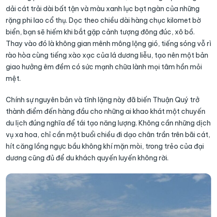
dải cát trải dài bất tận và màu xanh lục bạt ngàn của những
rặng phi lao cổ thụ. Dọc theo chiều dài hàng chục kilomet bờ
biển, bạn sẽ hiếm khi bắt gặp cảnh tượng đông đúc, xô bồ.
Thay vào đó là không gian mênh mông lộng gió, tiếng sóng vỗ rì
rào hòa cùng tiếng xào xạc của lá dương liễu, tạo nên một bản
giao hưởng êm đềm có sức mạnh chữa lành mọi tâm hồn mỏi
mệt.
Chính sự nguyên bản và tĩnh lặng này đã biến Thuận Quý trở
thành điểm đến hàng đầu cho những ai khao khát một chuyến
du lịch đúng nghĩa để tái tạo năng lượng. Không cần những dịch
vụ xa hoa, chỉ cần một buổi chiều đi dạo chân trần trên bãi cát,
hít căng lồng ngực bầu không khí mặn mòi, trong trẻo của đại
dương cũng đủ để du khách quyến luyến không rời.