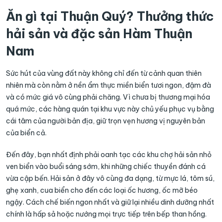
Ăn gì tại Thuận Quý? Thưởng thức
hải sản và đặc sản Hàm Thuận
Nam
Sức hút của vùng đất này không chỉ đến từ cảnh quan thiên
nhiên mà còn nằm ở nền ẩm thực miền biển tươi ngon, đậm đà
và có mức giá vô cùng phải chăng. Vì chưa bị thương mại hóa
quá mức, các hàng quán tại khu vực này chủ yếu phục vụ bằng
cái tâm của người bản địa, giữ trọn vẹn hương vị nguyên bản
của biển cả.
Đến đây, bạn nhất định phải oanh tạc các khu chợ hải sản nhỏ
ven biển vào buổi sáng sớm, khi những chiếc thuyền đánh cá
vừa cập bến. Hải sản ở đây vô cùng đa dạng, từ mực lá, tôm sú,
ghẹ xanh, cua biển cho đến các loại ốc hương, ốc mỡ béo
ngậy. Cách chế biến ngon nhất và giữ lại nhiều dinh dưỡng nhất
chính là hấp sả hoặc nướng mọi trực tiếp trên bếp than hồng.