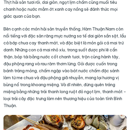
Thịt hải sản tươi rói, dai giòn, ngọt lịm chấm cùng muối tiêu
chanh hoặc nước mắm ớt xanh cay nồng sẽ đánh thức mọi
giác quan của bạn.
Bên cạnh các món hải sản truyền thống, Hàm Thuận Nam còn
nổi tiếng với đặc sản răng mực nướng sa tế dai giòn sần sật, lẩu
cá bớp chua cay thanh mát, và đặc biệt là món gỏi cá mai trứ
danh. Những con cá mai nhỏ xíu, trong suốt được phi lê cẩn
thận, bóp tái bằng nước cốt chanh tươi, trộn cùng hành tây,
đậu phộng rang và rau răm thơm lừng. Gỏi được cuốn trong
bánh tráng mỏng, chấm ngập vào bát nước chấm đặc sánh
làm từ me chua và đậu phộng giã nhuyễn, mang lại hương vị
bùng nổ trong khoang miệng. Và dĩ nhiên, đừng quên tráng
miệng bằng những trái thanh long ruột đỏ ngọt lịm, thanh mát –
loại trái cây đặc trưng làm nên thương hiệu của toàn tỉnh Bình
Thuận.