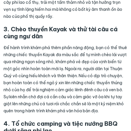
cây phi lao cổ thụ, trải một tấm thảm nhỏ và tận hưởng trọn
vẹn sự tĩnh lặng hiếm hoi mà không có bất kỳ âm thanh ồn ào
nào của phố thị quấy rầy.
3. Chèo thuyền Kayak và thử tài câu cá
cùng ngư dân
Để hành trình khám phá thêm phần năng động, bạn có thể thuê
những chiếc thuyền Kayak đa màu sắc để tự mình chèo lái vượt
qua những ngọn sóng nhỏ, khám phá vẻ đẹp của vịnh biển từ
một góc nhìn hoàn toàn mới lạ. Ngoài ra, người dân tại Thuận
Quý vô cùng hiếu khách và thân thiện. Nếu có dịp trò chuyện,
bạn hoàn toàn có thể ngỏ ý xin lên những chiếc thuyền thúng
nhỏ của họ để trải nghiệm cảm giác lênh đênh câu cá ven bờ.
Sự kiên nhẫn chờ đợi cá cắn câu và cảm giác vỡ òa khi tự tay
giật lên những chú cá tươi rói chắc chắn sẽ là một kỷ niệm khó
quên trong hành trình khám phá văn hóa bản địa.
4. Tổ chức camping và tiệc nướng BBQ
dưới rặng phi lao