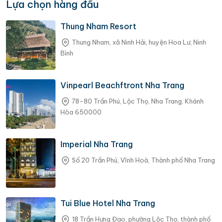
Lựa chọn hàng đầu
triển nội dung giúp người
yêu du lịch dễ dàng khám
Thung Nham Resort
phá những vùng đất mới,
lên kế hoạch trải nghiệm
Thung Nham, xã Ninh Hải, huyện Hoa Lư, Ninh
và tìm thêm cảm hứng
Bình
trên mỗi chặng đường.
Mỗi bài viết là một tấm
Vinpearl Beachftront Nha Trang
bản đồ nhỏ, mang theo
cảm xúc, câu chuyện và
78-80 Trần Phú, Lộc Thọ, Nha Trang, Khánh
những mẹo hữu ích dành
Hòa 650000
riêng cho bạn.
Imperial Nha Trang
Số 20 Trần Phú, Vĩnh Hoà, Thành phố Nha Trang
Tui Blue Hotel Nha Trang
18 Trần Hưng Đạo, phường Lộc Thọ, thành phố