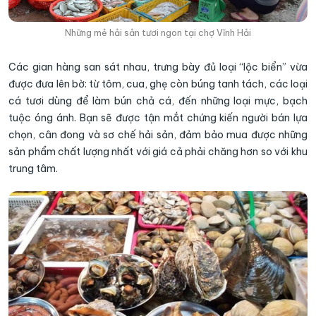
Những mẻ hải sản tươi ngon tại chợ Vĩnh Hải
Các gian hàng san sát nhau, trưng bày đủ loại “lộc biển” vừa
được đưa lên bờ: từ tôm, cua, ghẹ còn búng tanh tách, các loại
cá tươi dùng để làm bún chả cá, đến những loại mực, bạch
tuộc óng ánh. Bạn sẽ được tận mắt chứng kiến người bán lựa
chọn, cân đong và sơ chế hải sản, đảm bảo mua được những
sản phẩm chất lượng nhất với giá cả phải chăng hơn so với khu
trung tâm.