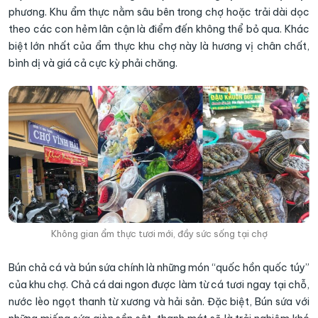
phương. Khu ẩm thực nằm sâu bên trong chợ hoặc trải dài dọc
theo các con hẻm lân cận là điểm đến không thể bỏ qua. Khác
biệt lớn nhất của ẩm thực khu chợ này là hương vị chân chất,
bình dị và giá cả cực kỳ phải chăng.
Không gian ẩm thực tươi mới, đầy sức sống tại chợ
Bún chả cá và bún sứa chính là những món “quốc hồn quốc túy”
của khu chợ. Chả cá dai ngon được làm từ cá tươi ngay tại chỗ,
nước lèo ngọt thanh từ xương và hải sản. Đặc biệt, Bún sứa với