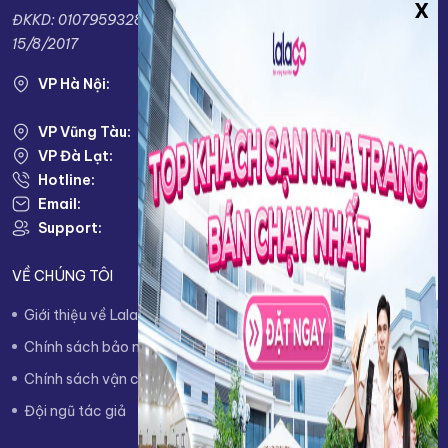
ĐKKD: 0107959328 do sở KH&ĐT TP.Hà Nội cấp ngày:
15/8/2017
VP Hà Nội:
VP HÀ NỘI: Số 38 Louis I, KĐT Louis City, Đại
Mỗ, Nam Từ Liêm, TP. Hà Nội
VP Vũng Tàu:
79 Võ Thị Sáu, Phường 2, Tp. Vũng Tàu
VP Đà Lạt:
KĐT Nam Hồ, Phường 11, TP. Đà Lạt
Hotline:
0943333333
Email:
info@lalago.vn
Support:
Thứ 2 - Thứ 7 : 8.00 AM - 17.00 PM
VỀ CHÚNG TÔI
Giới thiệu về Lalago
Quy trình đặt phòng
Chính sách bảo mật thông tin
Chính sách hủy/hoàn trả
Chính sách vận chuyển
Chính sách thanh toán
Đội ngũ tác giả
Liên hệ