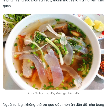
những miếng sứa giòn sần sật, thanh mát sẽ là trải nghiệm khó
quên.
Bún sứa tại chợ đầy đặn, giá bình dân
Ngoài ra, bạn không thể bỏ qua các món ăn dân dã, nhẹ bụng