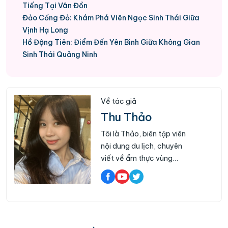
Tiếng Tại Vân Đồn
Đảo Cống Đỏ: Khám Phá Viên Ngọc Sinh Thái Giữa
Vịnh Hạ Long
Hồ Động Tiên: Điểm Đến Yên Bình Giữa Không Gian
Sinh Thái Quảng Ninh
Về tác giả
Thu Thảo
Tôi là Thảo, biên tập viên
nội dung du lịch, chuyên
viết về ẩm thực vùng
miền, lịch trình khám phá,
di tích lịch sử và các địa
danh nổi tiếng trên khắp
ba miền đất nước. Hiện
tại, tôi tập trung phát