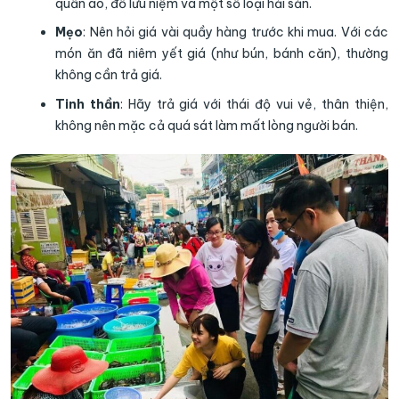
quần áo, đồ lưu niệm và một số loại hải sản.
Mẹo
: Nên hỏi giá vài quầy hàng trước khi mua. Với các
món ăn đã niêm yết giá (như bún, bánh căn), thường
không cần trả giá.
Tinh thần
: Hãy trả giá với thái độ vui vẻ, thân thiện,
không nên mặc cả quá sát làm mất lòng người bán.