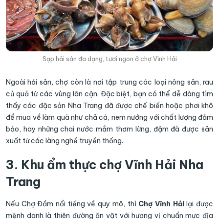
Sạp hải sản đa dạng, tươi ngon ở chợ Vĩnh Hải
Ngoài hải sản, chợ còn là nơi tập trung các loại nông sản, rau
củ quả từ các vùng lân cận. Đặc biệt, bạn có thể dễ dàng tìm
thấy các đặc sản Nha Trang đã được chế biến hoặc phơi khô
để mua về làm quà như chả cá, nem nướng với chất lượng đảm
bảo, hay những chai nước mắm thơm lừng, đậm đà được sản
xuất từ các làng nghề truyền thống.
3. Khu ẩm thực chợ Vĩnh Hải Nha
Trang
Nếu Chợ Đầm nổi tiếng về quy mô, thì
Chợ Vĩnh Hải
lại được
mệnh danh là thiên đường ăn vặt với hương vị chuẩn mực địa