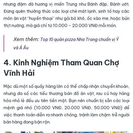
nhưng đậm đà hương vị miền Trung như Bánh đập, Bánh ướt.
Đừng quên thưởng thức các loại chè mát lạnh, sinh tố hay các
món ăn vặt “huyền thoại” như gỏi bò khô, ốc xào me, hoặc bún
thịt nướng, mà giá chỉ từ 10.000 – 20.000 VNĐ mỗi món.
Xem thêm:
Top 10 quán pizza Nha Trang chuẩn vị Ý
và Á Âu
4. Kinh Nghiệm Tham Quan Chợ
Vĩnh Hải
Mặc dù một số quầy hàng lớn có thể chấp nhận chuyển khoản,
nhưng đa số các tiểu thương bán đồ ăn vặt, rau củ hay hàng
hóa nhỏ lẻ đều ưu tiên tiền mặt. Bạn nên chuẩn bị sẵn các loại
mệnh giá nhỏ (10.000 VNĐ, 20.000 VNĐ, 50.000 VNĐ) để
việc thanh toán diễn ra nhanh chóng, tránh làm chậm trễ người
bán hàng đang bận rộn.