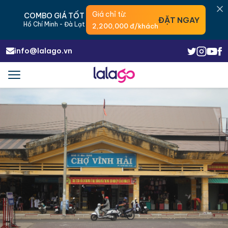
Giá chỉ từ:
COMBO GIÁ TỐT
ĐẶT NGAY
Hồ Chí Minh - Đà Lạt
2,200,000 đ/khách
info@lalago.vn
Menu
Trigger