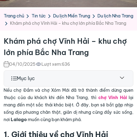
Trang chủ
Tin tức
Du lịch Miền Trung
Du lịch Nha Trang
Khám phá chợ Vĩnh Hải – khu chợ lớn phía Bắc Nha Trang
Khám phá chợ Vĩnh Hải – khu chợ
lớn phía Bắc Nha Trang
04/10/2025
Lượt xem:
636
Mục lục
Nếu chợ Đầm và chợ Xóm Mới đã trở thành điểm dừng quen
thuộc của du khách khi đến Nha Trang, thì
chợ Vĩnh Hải
lại
mang đến một sắc thái khác biệt. Ở đây, bạn sẽ bắt gặp nhịp
sống địa phương chân thật, giản dị nhưng cũng đầy sức sống,
nơi
Lalago
muốn cùng bạn khám phá.
1. Giới thiệu về chợ Vĩnh Hải