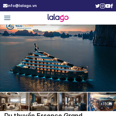
info@lalago.vn
Menu
Trigger
+150
Du thuyền Essence Grand