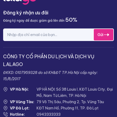
Đăng ký nhận ưu đãi
50%
Đăng ký ngay để được giảm giá lên đến
Gửi
CÔNG TY CỔ PHẦN DU LỊCH VÀ DỊCH VỤ
LALAGO
ĐKKD: 0107959328 do sở KH&ĐT TP.Hà Nội cấp ngày:
15/8/2017
The Owner’s Suite là hạng phòng dành cho những du khách VIP
VP Hà Nội:
VP HÀ NỘI: Số 38 Louis I, KĐT Louis City, Đại
Giá tour & ưu đãi Du thuyền
Mỗ, Nam Từ Liêm, TP. Hà Nội
Essence Grand mới nhất
VP Vũng Tàu:
79 Võ Thị Sáu, Phường 2, Tp. Vũng Tàu
VP Đà Lạt:
KĐT Nam Hồ, Phường 11, TP. Đà Lạt
Dưới đây là bảng giá tour du thuyền Essence Grand cập nhật
Hotline:
0943333333