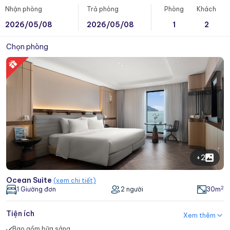
Nhận phòng
Trả phòng
Phòng
Khách
tượng cùng hệ thống tiện ích cao cấp, kiệt tác trên biển này
mang đến hành trình khám phá kỳ quan thiên nhiên thế giới theo
2026/05/08
2026/05/08
1
2
chuẩn dịch vụ quốc tế.
Chọn phòng
+2
Ocean Suite
(xem chi tiết)
2
1 Giường đơn
2 người
30m
Tiện ích
Xem thêm
Bao gồm bữa sáng