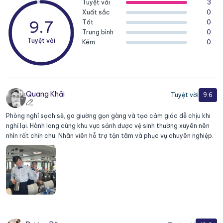
vực nghỉ ngơi, thư giãn và cửa sổ hoặc ban công lớn hướng ra
Tuyệt vời
3
Xuất sắc
0
vịnh. Từ không gian phòng, du khách có thể chiêm ngưỡng toàn
9.7
Tốt
0
cảnh thiên nhiên hùng vĩ của vịnh Hạ Long trong sự riêng tư và
Trung bình
0
yên tĩnh.
Tuyệt vời
Kém
0
Quang Khải
Tuyệt vời
9.6
Phòng nghỉ sạch sẽ, ga giường gọn gàng và tạo cảm giác dễ chịu khi
nghỉ lại. Hành lang cùng khu vực sảnh được vệ sinh thường xuyên nên
nhìn rất chỉn chu. Nhân viên hỗ trợ tận tâm và phục vụ chuyên nghiệp.
Hạng phòng cao cấp với diện tích rộng rãi và thiết kế nội thất
sang trọng