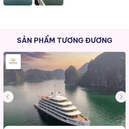
Executive Suite với thiết kế không gian rộng rãi, thoáng đãng
SẢN PHẨM TƯƠNG ĐƯƠNG
8. The Oceania Suite
The Oceania Suite là một trong những hạng phòng nổi bật trên
du thuyền Essence Grand với diện tích lớn và ban công rộng.
Tầm nhìn panorama giúp du khách chiêm ngưỡng trọn vẹn vẻ
đẹp kỳ vĩ của vịnh Hạ Long từ nhiều góc độ khác nhau.