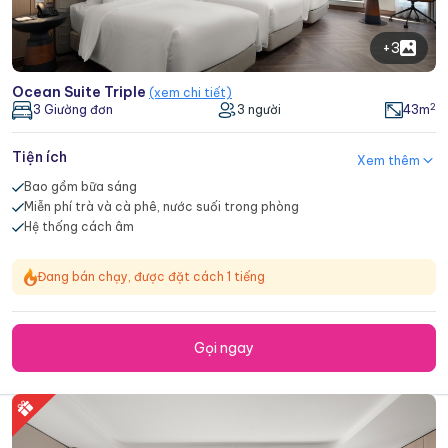
nghị và tiệc cưới sang trọng.
+3
Trải nghiệm nghỉ dưỡng riêng tư, phù hợp cho khách VIP,
cặp đôi và doanh nghiệp.
Ocean Suite Triple
(xem chi tiết)
2
3 Giường đơn
3 người
43m
Tiện ích
Xem thêm
Bao gồm bữa sáng
Miễn phí trà và cà phê, nước suối trong phòng
Hệ thống cách âm
Đang bán chạy, được đặt cách 1 tiếng
Gọi ngay