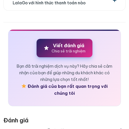
LalaGo với hình thức thanh toán nào
Viết đánh giá
Chia sẻ trải nghiệm
Bạn đã trải nghiệm dịch vụ này? Hãy chia sẻ cảm
nhận của bạn để giúp những du khách khác có
những lựa chọn tốt nhất!
Ban công riêng giúp du khách dễ dàng tận hưởng khung cảnh
Đánh giá của bạn rất quan trọng với
biển tuyệt đẹp
chúng tôi
6. Essence Suite
Essence Suite là hạng phòng cao cấp với diện tích rộng rãi và
Đánh giá
thiết kế nội thất sang trọng. Phòng được bố trí hợp lý với khu