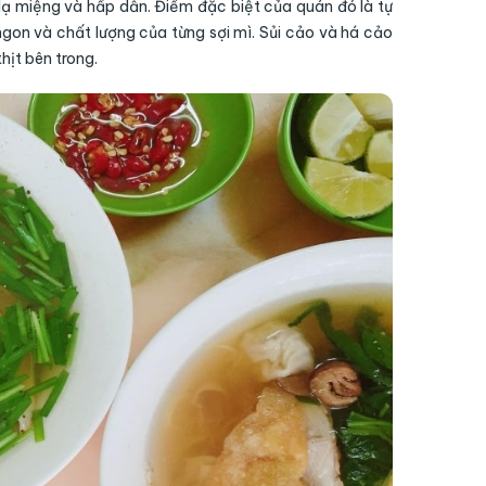
 lạ miệng và hấp dẫn. Điểm đặc biệt của quán đó là tự
ngon và chất lượng của từng sợi mì. Sủi cảo và há cảo
hịt bên trong.