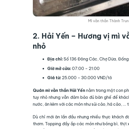
Mì vằn thắn Thành Trun
2. Hải Yến – Hương vị mì 
nhỏ
Địa chỉ:
Số 136 Đông Các, Chợ Dừa, Đống
Giờ mở cửa:
07:00 – 21:00
Giá từ:
25.000 – 30.000 VND/tô
Quán mì vằn thắn Hải Yến
nằm trong một con ph
tuy nhỏ nhưng vẫn đảm bảo đủ bàn ghế để khách 
nước, ăn kèm với các món như sủi cảo, há cảo, …
Dù chỉ mới ăn lần đầu nhưng nhiều thực khách 
thơm. Topping đầy ắp các món như bóng bì, thịt x