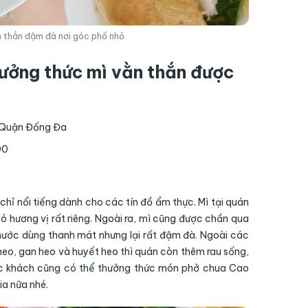
n thắn đậm đà nơi góc phố nhỏ
hưởng thức mì vằn thắn được
 Quận Đống Đa
00
chỉ nổi tiếng dành cho các tín đồ ẩm thực. Mì tại quán
có hương vị rất riêng. Ngoài ra, mì cũng được chần qua
ước dùng thanh mát nhưng lại rất đậm đà.
Ngoài các
heo, gan heo và huyết heo thì quán còn thêm rau sống,
ực khách cũng có thể thưởng thức món phở chua Cao
a nữa nhé.