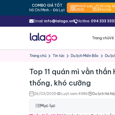
COMBO GIÁ TỐT
Khách sạn
Vé máy b
2N1Đ
Khứ hồi
Hồ Chí Minh - Đà Lạt
Email:
info@lalago.vn
Hotline:
094 333 333
Trang chủ
Về 
Trang chủ
Tin tức
Du lịch Miền Bắc
Du lịc
Top 11 quán mì vằn thắn 
thống, khó cưỡng
26/03/2025
Lượt xem:
4986
Du lịch Hà Nộ
Mục lục