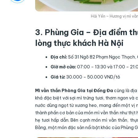
Hải Yến – Hương vị mì vằ
3. Phùng Gia – Địa điểm t
lòng thực khách Hà Nội
Địa chỉ:
Số 31 Ngõ 82 Phạm Ngọc Thạch,
Giờ mở cửa:
07:00 – 13:30 và 17:00 – 21:
Giá từ:
30.000 – 50.000 VND/tô
Mì vằn thắn Phòng Gia tại Đống Đa
cũng là địa 
khá đặc biệt với sợi mì trứng tươi, thơm ngon và 
nước dùng ngọt từ xương heo, mang đến một vị n
thành phần cơ bản của món mì vằn thắn như thịt 
hẹ tươi hấp dẫn. Bên cạnh món mì vằn thắn, th
Bằng, một món đặc sản nổi bật khác của Phùng Gi