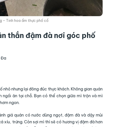
g – Tinh hoa ẩm thực phố cổ
vằn thắn đậm đà nơi góc phố
 Đa
ố nhỏ nhưng lại đông đúc thực khách. Không gian quán
ngồi ăn tại chỗ. Bạn có thể chọn giữa mì trộn và mì
 thơm ngon.
đánh giá quán có nước dùng ngọt, đậm đà và dậy mùi
á xíu, trứng. Còn sợi mì thì sẽ có hương vị đậm đà hơn