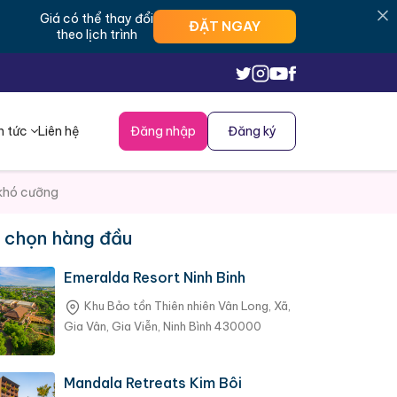
Giá có thể thay đổi
ĐẶT NGAY
theo lịch trình
n tức
Liên hệ
Đăng nhập
Đăng ký
 khó cưỡng
 chọn hàng đầu
Emeralda Resort Ninh Binh
Khu Bảo tồn Thiên nhiên Vân Long, Xã,
Gia Vân, Gia Viễn, Ninh Bình 430000
Mandala Retreats Kim Bôi