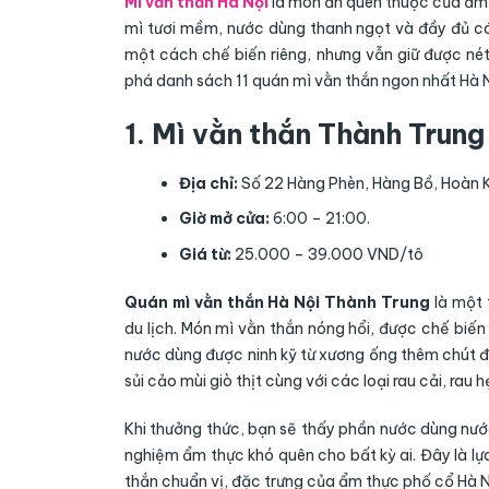
Mì vằn thắn Hà Nội
là món ăn quen thuộc của ẩm 
mì tươi mềm, nước dùng thanh ngọt và đầy đủ cá
một cách chế biến riêng, nhưng vẫn giữ được né
phá danh sách 11 quán mì vằn thắn ngon nhất Hà N
1. Mì vằn thắn Thành Trung
Địa chỉ:
Số 22 Hàng Phèn, Hàng Bồ, Hoàn 
Giờ mở cửa:
6:00 – 21:00.
Giá từ:
25.000 – 39.000 VND/tô
Quán mì vằn thắn Hà Nội Thành Trung
là một 
du lịch. Món mì vằn thắn nóng hổi, được chế biế
nước dùng được ninh kỹ từ xương ống thêm chút đư
sủi cảo mùi giò thịt cùng với các loại rau cải, rau h
Khi thưởng thức, bạn sẽ thấy phần nước dùng nướ
nghiệm ẩm thực khó quên cho bất kỳ ai. Đây là l
thắn chuẩn vị, đặc trưng của ẩm thực phố cổ Hà N