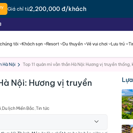
ay
2,200,000 đ/khách
Giá chỉ từ
3
chúng tôi
Khách sạn
Resort
Du thuyền
Vé vui chơi
Lưu trú
Ti
h Hà Nội
Top 11 quán mì vằn thắn Hà Nội: Hương vị truyền thống,
Lựa
Hà Nội: Hương vị truyền
i
,
Du lịch Miền Bắc
,
Tin tức