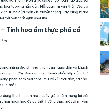
thực Hà Thành. Món ăn là sự kết hợp hoàn hảo giữa sợi
c loại topping hấp dẫn. Mỗi quán mì vằn thắn đều có
t đặc trưng của món ăn truyền thống. Hãy cùng khám
ội mà bạn nhất định phải thử.
 – Tinh hoa ẩm thực phố cổ
Kiếm
trong những địa chỉ yêu thích của người dân và khách
n công phu, đầy đặn với nhiều thành phần hấp dẫn như:
ờng phèn, tôm tươi ngọt, thịt xá xíu thái dày, há cảo,
ẹ tươi mát.
c dùng thanh, thơm mát, quẩy giòn mềm mang lại trải
ựa chọn hoàn hảo để có thể thưởng thức một tô mì vằn
ội.