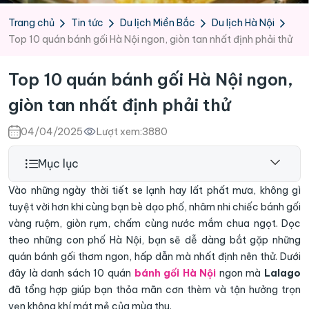
Trang chủ
Tin tức
Du lịch Miền Bắc
Du lịch Hà Nội
Top 10 quán bánh gối Hà Nội ngon, giòn tan nhất định phải thử
Top 10 quán bánh gối Hà Nội ngon,
giòn tan nhất định phải thử
04/04/2025
Lượt xem:
3880
Mục lục
Vào những ngày thời tiết se lạnh hay lất phất mưa, không gì
tuyệt vời hơn khi cùng bạn bè dạo phố, nhâm nhi chiếc bánh gối
vàng ruộm, giòn rụm, chấm cùng nước mắm chua ngọt. Dọc
theo những con phố Hà Nội, bạn sẽ dễ dàng bắt gặp những
quán bánh gối thơm ngon, hấp dẫn mà nhất định nên thử. Dưới
đây là danh sách 10 quán
bánh gối Hà Nội
ngon mà
Lalago
đã tổng hợp giúp bạn thỏa mãn cơn thèm và tận hưởng trọn
vẹn không khí mát mẻ của mùa thu.