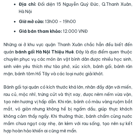
Địa chỉ:
Đối diện 15 Nguyễn Quý Đức, Q.Thanh Xuân,
Hà Nội
Giờ mở cửa:
13h00 – 19h00
Giá bán tham khảo:
12.000 VNĐ
Những ai ở khu vực quận Thanh Xuân chắc hẳn đều biết đến
quán
bánh gối Hà Nội Thiệu Huê
. Đây là địa điểm quen thuộc
chuyên phục vụ các món ăn vặt bình dân được nhiều học sinh,
sinh viên yêu thích như tào phớ, xúc xích, bánh gối, bánh rán
mặn, bánh tôm Hồ Tây và các loại nước giải khát.
Bánh gối tại quán có kích thước khá lớn, nhân đầy đặn với miến,
rau củ, mộc nhĩ, trứng cút và thịt xay, được nêm nếm vừa vặn,
tạo nên hương vị hấp dẫn. Khi rán, bánh có màu vàng ruộm bắt
mắt, vỏ giòn nhưng không hề bị ngấm dầu, giúp thực khách
không cảm thấy ngấy. Khi thưởng thức, bánh chấm cùng nước
mắm chua ngọt cay nhẹ, ăn kèm với rau sống, tạo nên sự kết
hợp hoàn hảo khiến ai cũng mê mẩn.