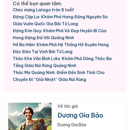
Có thể bạn quan tâm:
Chúc mừng Lalago tròn 8 tuổi!
Động Cặp La: Khám Phá Hang Động Nguyên Sơ
Giữa Vườn Quốc Gia Bái Tử Long
Động Kim Quy: Khám Phá Vẻ Đẹp Huyền Bí Của
Hang Động Đá Vôi Quảng Ninh
Hồ Ba Hầm: Khám Phá Hệ Thống Hồ Xuyên Hang
Độc Đáo Tại Vịnh Bái Tử Long
Thác Khe Vằn Bình Liêu: Khám Phá Dòng Thác Ba
Tầng Giữa Núi Rừng Quảng Ninh
Thác Mơ Quảng Ninh: Điểm Đến Sinh Thái Cho
Chuyến Đi “Giải Nhiệt” Giữa Núi Rừng
Về tác giả
Dương Gia Bảo
Dương Gia Bảo