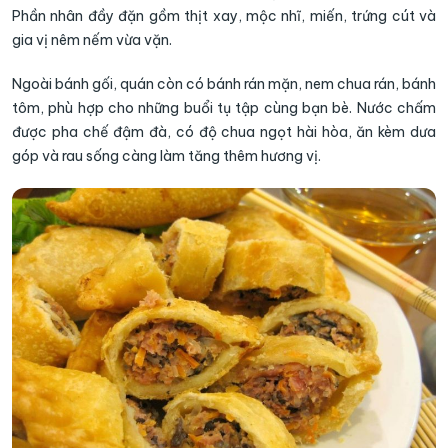
Phần nhân đầy đặn gồm thịt xay, mộc nhĩ, miến, trứng cút và
gia vị nêm nếm vừa vặn.
Ngoài bánh gối, quán còn có bánh rán mặn, nem chua rán, bánh
tôm, phù hợp cho những buổi tụ tập cùng bạn bè. Nước chấm
được pha chế đậm đà, có độ chua ngọt hài hòa, ăn kèm dưa
góp và rau sống càng làm tăng thêm hương vị.