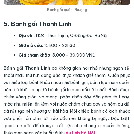
Bánh gối quán Phượng
5. Bánh gối Thanh Linh
Địa chỉ:
112K, Thái Thịnh, Q.Đống Đa, Hà Nội
Giờ mở cửa:
15h00 – 22h30
Giá tham khảo:
5.000 – 30.000 VNĐ
Bánh gối Thanh Linh
có không gian hơi nhỏ nhưng sạch sẽ,
thoải mái, thu hút đông đảo thực khách ghé thăm. Quán phục
vụ nhiều loại bánh khác nhau như bánh gối, bánh lọc, nem cuốn,
nộm bò khô, trong đó bánh gối là món nổi bật nhất. Bánh được
chiên vàng giòn, vỏ mỏng, phần nhân đầy đặn gồm thịt xay,
mộc nhĩ, miến, ăn kèm với nước chấm chua cay và nộm đu đủ,
cà rốt tạo nên hương vị hài hòa. Mỗi chiếc bánh có kích thước
vừa phải, rán chín tới, ráo dầu nên không bị ngấy. Đặc biệt,
quán mở cửa đến khuya, rất tiện cho những ai muốn thưởng
thức món ngon vào buổi tối khi
du lịch Hà Nội
.