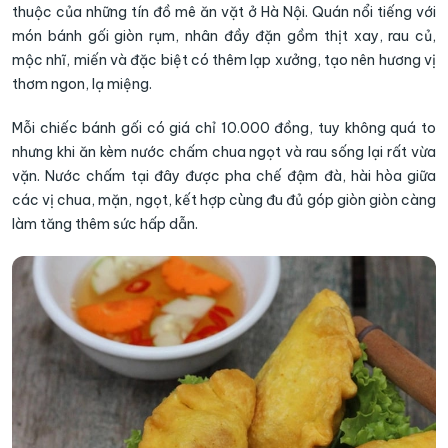
thuộc của những tín đồ mê ăn vặt ở Hà Nội. Quán nổi tiếng với
món bánh gối giòn rụm, nhân đầy đặn gồm thịt xay, rau củ,
mộc nhĩ, miến và đặc biệt có thêm lạp xưởng, tạo nên hương vị
thơm ngon, lạ miệng.
Mỗi chiếc bánh gối có giá chỉ 10.000 đồng, tuy không quá to
nhưng khi ăn kèm nước chấm chua ngọt và rau sống lại rất vừa
vặn. Nước chấm tại đây được pha chế đậm đà, hài hòa giữa
các vị chua, mặn, ngọt, kết hợp cùng đu đủ góp giòn giòn càng
làm tăng thêm sức hấp dẫn.