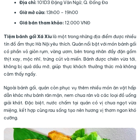
Địa chỉ:
101D3 Đặng Văn Ngữ, Q. Đống Đa
Giờ mở cửa:
13h00 – 19h00
Giá bán tham khảo:
12.000 VNĐ
Tiệm bánh gối Xá Xíu
là một trong những địa điểm được nhiều
tín đồ ẩm thực Hà Nội yêu thích. Quán nổi bật với món bánh gối
có phần vỏ giòn rụm, vàng ươm, bên trong nhân đầy đặn gồm
thịt xay, mộc nhĩ, trứng cút và miến. Bánh được chiên vừa tới,
không bị quá dầu mỡ, giúp thực khách thưởng thức mà không
cảm thấy ngấy.
Ngoài bánh gối, quán còn phục vụ thêm nhiều món ăn vặt hấp
dẫn khác như bánh rán mặn, nem chua rán và các loại đồ uống
giải khát. Đặc biệt, nước chấm tại quán có vị chua ngọt vừa
miệng, kết hợp cùng rau sống tạo nên hương vị thơm ngon khó
cưỡng.