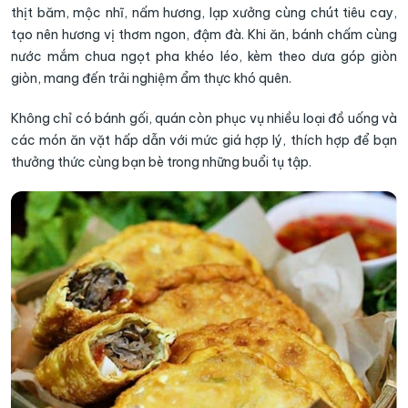
thịt băm, mộc nhĩ, nấm hương, lạp xưởng cùng chút tiêu cay,
tạo nên hương vị thơm ngon, đậm đà. Khi ăn, bánh chấm cùng
nước mắm chua ngọt pha khéo léo, kèm theo dưa góp giòn
giòn, mang đến trải nghiệm ẩm thực khó quên.
Không chỉ có bánh gối, quán còn phục vụ nhiều loại đồ uống và
các món ăn vặt hấp dẫn với mức giá hợp lý, thích hợp để bạn
thưởng thức cùng bạn bè trong những buổi tụ tập.