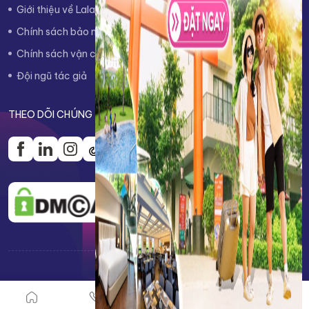
Giới thiệu về Lalago
Quy trình đặt phòng
Chính sách bảo mật thông tin
Chính sách hủy/hoàn trả
Chính sách vận chuyển
Chính sách thanh toán
Đội ngũ tác giả
Liên hệ
THEO DÕI CHÚNG TÔI
Copyright 2021 @ Lalago - Bản quyền thuộc về Lalago Group
Chat live