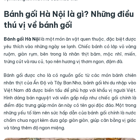
Bánh gối Hà Nội là gì? Những điều
thú vị về bánh gối
Bánh gối Hà Nội
là một món ăn vặt quen thuộc, đặc biệt được
yêu thích vào những ngày se lạnh. Chiếc bánh có lớp vỏ vàng
ruộm, giòn rụm, bên trong là nhân thịt băm, mộc nhĩ, miến,
trứng cút và rau củ, tạo nên hương vị thơm ngon, đậm đà.
Bánh gối được cho là có nguồn gốc từ các món bánh chiên
nhân thịt của Ấn Độ và Tây Ban Nha, bánh gối khi du nhập vào
Việt Nam đã được biến tấu để phù hợp với khẩu vị người Việt.
Hình dáng bán nguyệt với viền gấp nếp như chiếc gối chính là
điểm đặc trưng giúp món ăn này có tên gọi độc đáo. Một trong
những yếu tố làm nên sức hấp dẫn của bánh gối chính là nước
chấm chua ngọt kèm dưa góp giòn giòn, giúp cân bằng vị giác
và tăng thêm độ ngon miệng.