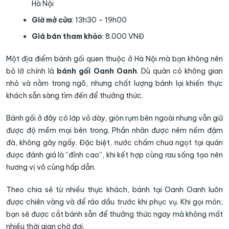
Hà Nội
Giờ mở cửa
: 13h30 – 19h00
Giá bán tham khảo
: 8.000 VNĐ
Một địa điểm bánh gối quen thuộc ở Hà Nội mà bạn không nên
bỏ lỡ chính là
bánh gối Oanh Oanh
. Dù quán có không gian
nhỏ và nằm trong ngõ, nhưng chất lượng bánh lại khiến thực
khách sẵn sàng tìm đến để thưởng thức.
Bánh gối ở đây có lớp vỏ dày, giòn rụm bên ngoài nhưng vẫn giữ
được độ mềm mại bên trong. Phần nhân được nêm nếm đậm
đà, không gây ngấy. Đặc biệt, nước chấm chua ngọt tại quán
được đánh giá là “đỉnh cao”, khi kết hợp cùng rau sống tạo nên
hương vị vô cùng hấp dẫn.
Theo chia sẻ từ nhiều thực khách, bánh tại Oanh Oanh luôn
được chiên vàng và để ráo dầu trước khi phục vụ. Khi gọi món,
bạn sẽ được cắt bánh sẵn để thưởng thức ngay mà không mất
nhiều thời gian chờ đợi.