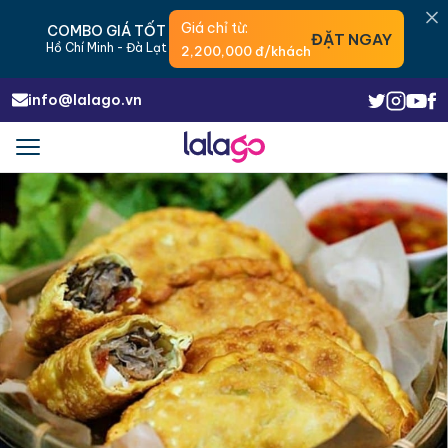
Giá chỉ từ:
COMBO GIÁ TỐT
ĐẶT NGAY
Hồ Chí Minh - Đà Lạt
2,200,000 đ/khách
info@lalago.vn
Menu
Trigger