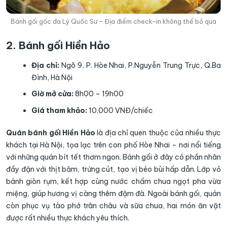
Bánh gối gốc đa Lý Quốc Sư – Địa điểm check-in không thể bỏ qua
2. Bánh gối Hiền Hảo
Địa chỉ:
Ngõ 9, P. Hòe Nhai, P.Nguyễn Trung Trực, Q.Ba
Đình, Hà Nội
Giờ mở cửa:
8h00 – 19h00
Giá tham khảo:
10.000 VNĐ/chiếc
Quán bánh gối Hiền Hảo
là địa chỉ quen thuộc của nhiều thực
khách tại Hà Nội, tọa lạc trên con phố Hòe Nhai – nơi nổi tiếng
với những quán bít tết thơm ngon. Bánh gối ở đây có phần nhân
đầy đặn với thịt băm, trứng cút, tạo vị béo bùi hấp dẫn. Lớp vỏ
bánh giòn rụm, kết hợp cùng nước chấm chua ngọt pha vừa
miệng, giúp hương vị càng thêm đậm đà. Ngoài bánh gối, quán
còn phục vụ tào phớ trân châu và sữa chua, hai món ăn vặt
được rất nhiều thực khách yêu thích.