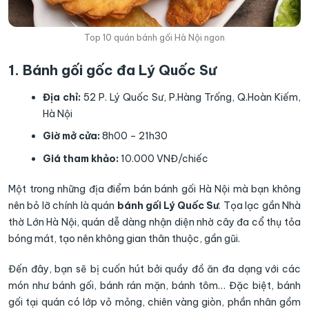
Top 10 quán bánh gối Hà Nội ngon
1. Bánh gối gốc đa Lý Quốc Sư
Địa chỉ:
52 P. Lý Quốc Sư, P.Hàng Trống, Q.Hoàn Kiếm,
Hà Nội
Giờ mở cửa:
8h00 – 21h30
Giá tham khảo:
10.000 VNĐ/chiếc
Một trong những địa điểm bán bánh gối Hà Nội mà bạn không
nên bỏ lỡ chính là quán
bánh gối Lý Quốc Sư
. Tọa lạc gần Nhà
thờ Lớn Hà Nội, quán dễ dàng nhận diện nhờ cây đa cổ thụ tỏa
bóng mát, tạo nên không gian thân thuộc, gần gũi.
Đến đây, bạn sẽ bị cuốn hút bởi quầy đồ ăn đa dạng với các
món như bánh gối, bánh rán mặn, bánh tôm… Đặc biệt, bánh
gối tại quán có lớp vỏ mỏng, chiên vàng giòn, phần nhân gồm