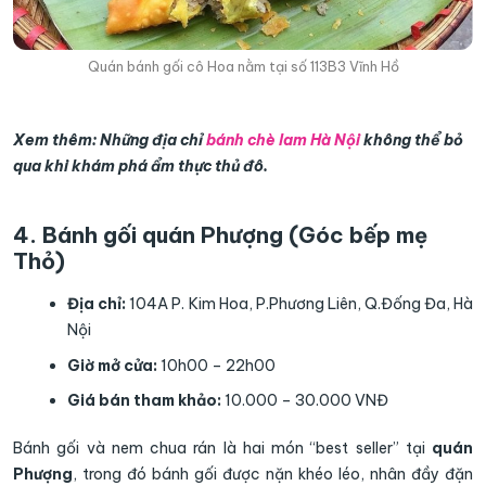
Quán bánh gối cô Hoa nằm tại số 113B3 Vĩnh Hồ
Xem thêm: Những địa chỉ
bánh chè lam Hà Nội
không thể bỏ
qua khi khám phá ẩm thực thủ đô.
4. Bánh gối quán Phượng (Góc bếp mẹ
Thỏ)
Địa chỉ:
104A P. Kim Hoa, P.Phương Liên, Q.Đống Đa, Hà
Nội
Giờ mở cửa:
10h00 – 22h00
Giá bán tham khảo:
10.000 – 30.000 VNĐ
Bánh gối và nem chua rán là hai món “best seller” tại
quán
Phượng
, trong đó bánh gối được nặn khéo léo, nhân đầy đặn