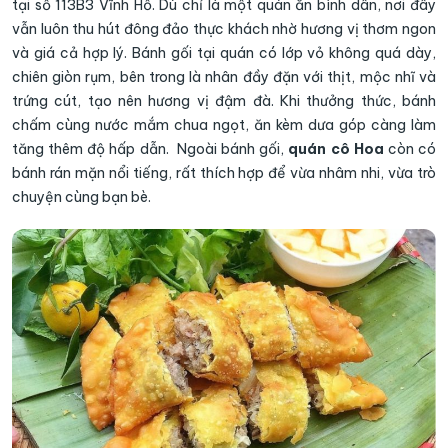
tại số 113B3 Vĩnh Hồ. Dù chỉ là một quán ăn bình dân, nơi đây
vẫn luôn thu hút đông đảo thực khách nhờ hương vị thơm ngon
và giá cả hợp lý. Bánh gối tại quán có lớp vỏ không quá dày,
chiên giòn rụm, bên trong là nhân đầy đặn với thịt, mộc nhĩ và
trứng cút, tạo nên hương vị đậm đà. Khi thưởng thức, bánh
chấm cùng nước mắm chua ngọt, ăn kèm dưa góp càng làm
tăng thêm độ hấp dẫn. Ngoài bánh gối,
quán cô Hoa
còn có
bánh rán mặn nổi tiếng, rất thích hợp để vừa nhâm nhi, vừa trò
chuyện cùng bạn bè.