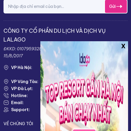
Gửi
CÔNG TY CỔ PHẦN DU LỊCH VÀ DỊCH VỤ
LALAGO
ĐKKD: 0107959328 do sở KH&ĐT TP.Hà Nội cấp ngày:
15/8/2017
VP Hà Nội:
VP HÀ NỘI: Số 38 Louis I, KĐT Louis City, Đại
Mỗ, Nam Từ Liêm, TP. Hà Nội
VP Vũng Tàu:
79 Võ Thị Sáu, Phường 2, Tp. Vũng Tàu
VP Đà Lạt:
KĐT Nam Hồ, Phường 11, TP. Đà Lạt
Hotline:
0943333333
Email:
info@lalago.vn
Support:
Thứ 2 - Thứ 7 : 8.00 AM - 17.00 PM
VỀ CHÚNG TÔI