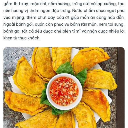
gồm thịt xay, mộc nhĩ, nấm hương, trứng cút và lạp xưởng, tạo
nên hương vị thơm ngon đặc trưng. Nước chấm chua ngọt pha
vừa miệng, thêm chút cay của ớt giúp món ăn càng hấp dẫn.
Ngoài bánh gối, quán còn phục vụ bánh rán mặn, nem tai sung,
bánh gà, tất cả đều được chế biến tỉ mỉ và nhận được nhiều lời
khen từ thực khách.