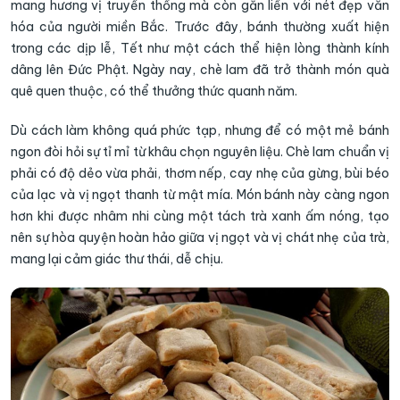
mang hương vị truyền thống mà còn gắn liền với nét đẹp văn
hóa của người miền Bắc. Trước đây, bánh thường xuất hiện
trong các dịp lễ, Tết như một cách thể hiện lòng thành kính
dâng lên Đức Phật. Ngày nay, chè lam đã trở thành món quà
quê quen thuộc, có thể thưởng thức quanh năm.
Dù cách làm không quá phức tạp, nhưng để có một mẻ bánh
ngon đòi hỏi sự tỉ mỉ từ khâu chọn nguyên liệu. Chè lam chuẩn vị
phải có độ dẻo vừa phải, thơm nếp, cay nhẹ của gừng, bùi béo
của lạc và vị ngọt thanh từ mật mía. Món bánh này càng ngon
hơn khi được nhâm nhi cùng một tách trà xanh ấm nóng, tạo
nên sự hòa quyện hoàn hảo giữa vị ngọt và vị chát nhẹ của trà,
mang lại cảm giác thư thái, dễ chịu.