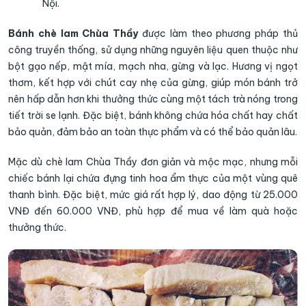
Nội.
Bánh chè lam Chùa Thầy
được làm theo phương pháp thủ
công truyền thống, sử dụng những nguyên liệu quen thuộc như
bột gạo nếp, mật mía, mạch nha, gừng và lạc. Hương vị ngọt
thơm, kết hợp với chút cay nhẹ của gừng, giúp món bánh trở
nên hấp dẫn hơn khi thưởng thức cùng một tách trà nóng trong
tiết trời se lạnh. Đặc biệt, bánh không chứa hóa chất hay chất
bảo quản, đảm bảo an toàn thực phẩm và có thể bảo quản lâu.
Mặc dù chè lam Chùa Thầy đơn giản và mộc mạc, nhưng mỗi
chiếc bánh lại chứa đựng tinh hoa ẩm thực của một vùng quê
thanh bình. Đặc biệt, mức giá rất hợp lý, dao động từ 25.000
VNĐ đến 60.000 VNĐ, phù hợp để mua về làm quà hoặc
thưởng thức.