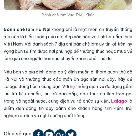
Bánh chè lam Vua Triều Khúc
Bánh chè lam Hà Nội
không chỉ là một món ăn truyền thống
mà còn là biểu tượng của nét đẹp văn hóa và tinh hoa ẩm thực
Việt Nam. Với danh sách 7 địa chỉ bán chè lam uy tín kể trên, hy
vọng bạn sẽ tìm được nơi phù hợp để thưởng thức hoặc mua về
làm quà cho người thân sau chuyến khám phá Thủ đô.
Nếu bạn và gia đình đang có ý định muốn đi tham quan thủ đô
Hà Nội và thưởng thức các món ăn đặc sản nơi đây, hãy để
Lalago đồng hành cùng bạn. Với hệ thống dịch vụ đa dạng gồm
lưu trú tiêu chuẩn, lưu trú cao cấp, các tour du lịch trọn gói
trong và ngoài nước, cùng dịch vụ tổ chức sự kiện,
Lalago
là
điểm đến đáng tin cậy dành cho khách hàng tìm kiếm trải
nghiệm du lịch và nghỉ dưỡng chất lượng.
Chia sẻ qua: