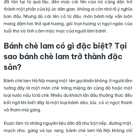
đã tồn tại từ quá lâu, đến mức cái tên của nó cũng dần trở
thành một phần của ký ức dân gian, không ai còn nhớ rõ ý nghĩa
ban đầu. Nhưng dù cái tên có từ đâu, món bánh này vẫn luôn
mang đậm hơi thở quê hương, gói trọn hương vị ngọt ngào của
tuổi thơ và tình cảm mộc mạc của người làm bánh.
Bánh chè lam có gì đặc biệt? Tại
sao bánh chè lam trở thành đặc
sản?
Bánh chè lam Hà Nội mang một tên gọi khiến không ít người lầm
tưởng đây là một món chè tráng miệng ăn cùng đá hoặc một
loại nước nấu từ lá chè. Nhiều du khách lần đầu thưởng thức đều
bất ngờ khi biết đây là một loại bánh dẻo, bùi, có vị ngọt thanh
và thơm mùi gừng.
Được làm từ những nguyên liệu dân dã như bột nếp, đường mật,
mạch nha, gừng và lạc rang, bánh chè lam Hà Nội không chỉ