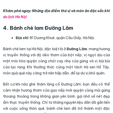
Khám phá ngay: Những địa điểm thú vị và món ăn đặc sắc khi
du lịch Hà Nội
4. Bánh chè lam Đường Lâm
Địa chỉ
: 81 Dương Khuê, quận Cầu Giấy, Hà Nội.
Bánh chè lam tại Hà Nội, đặc biệt là ở
Đường Lâm
, mang hương
vị truyền thống với độ dẻo thơm của bột nếp, vị ngọt dịu của
mật mía hòa quyện cùng chút cay nhẹ của gừng và vị bùi bùi
của lạc rang. Khi thưởng thức cùng một tách trà sen Hồ Tây,
món quà quê này càng trở nên hấp dẫn, để lại dư vị khó quên.
Bất cứ khi nào ghé thăm làng cổ Đường Lâm, bạn đều có thể
cảm nhận hương thơm của gạo nếp mới quyện cùng mùi gừng
thoang thoảng trong không gian yên bình, gợi nhớ về nét đẹp
ẩm thực truyền thống. Chỉ từ những nguyên liệu dân dã gắn liền
với cuộc sống thôn quê, bánh chè lam đã trở thành một đặc