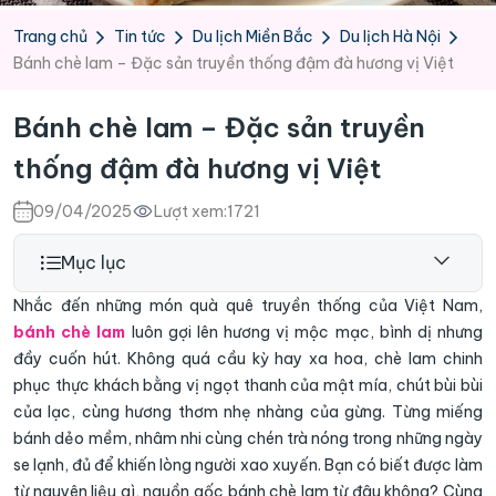
Trang chủ
Tin tức
Du lịch Miền Bắc
Du lịch Hà Nội
Bánh chè lam – Đặc sản truyền thống đậm đà hương vị Việt
Bánh chè lam – Đặc sản truyền
thống đậm đà hương vị Việt
09/04/2025
Lượt xem:
1721
Mục lục
Nhắc đến những món quà quê truyền thống của Việt Nam,
bánh chè lam
luôn gợi lên hương vị mộc mạc, bình dị nhưng
đầy cuốn hút. Không quá cầu kỳ hay xa hoa, chè lam chinh
phục thực khách bằng vị ngọt thanh của mật mía, chút bùi bùi
của lạc, cùng hương thơm nhẹ nhàng của gừng. Từng miếng
bánh dẻo mềm, nhâm nhi cùng chén trà nóng trong những ngày
se lạnh, đủ để khiến lòng người xao xuyến. Bạn có biết được làm
từ nguyên liệu gì, nguồn gốc bánh chè lam từ đâu không? Cùng