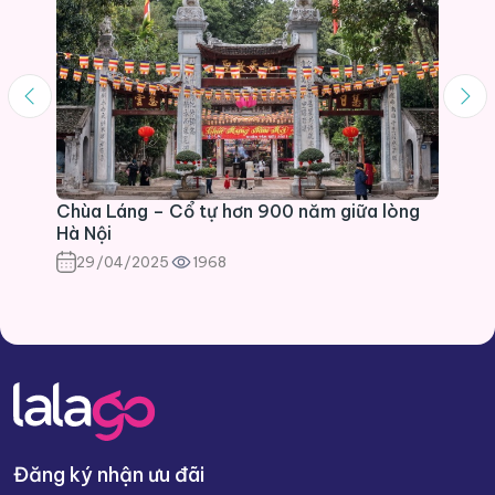
Chùa Láng – Cổ tự hơn 900 năm giữa lòng
Hà Nội
29/04/2025
1968
Đăng ký nhận ưu đãi