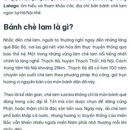
Lalago
tìm hiểu và tham khảo các địa chỉ bán bánh chè lam
ngon tại Hà Nội nhé.
Bánh chè lam là gì?
Nhắc đến chè lam, người ta thường nghĩ ngay đến những làng
quê Bắc Bộ, nơi lưu giữ nét văn hóa ẩm thực truyền thống qua
bao thế hệ. Một trong những vùng làm chè lam nổi tiếng nhất
chính là làng nghề Thạch Xá, huyện Thạch Thất, Hà Nội. Cách
trung tâm Hà Nội khoảng 25km, Thạch Xá đã có hơn 100 năm
chuyên sản xuất chè lam theo phương pháp thủ công, giữ trọn
hương vị nguyên bản của món bánh dân dã này.
Theo lời kể dân gian, chè lam xưa kia không chỉ là món bánh quê
dùng trong các dịp lễ Tết mà còn được chọn để dâng cúng
Phật, hoặc thậm chí là đặc sản tiến vua. Ngày nay, dù chè lam
phổ biến khắp cả nước, nhưng hương vị truyền thống của miền
Bắc vẫn khiến nhiều người miền Nam phải nhớ thương mỗi khi
nhắc đến.