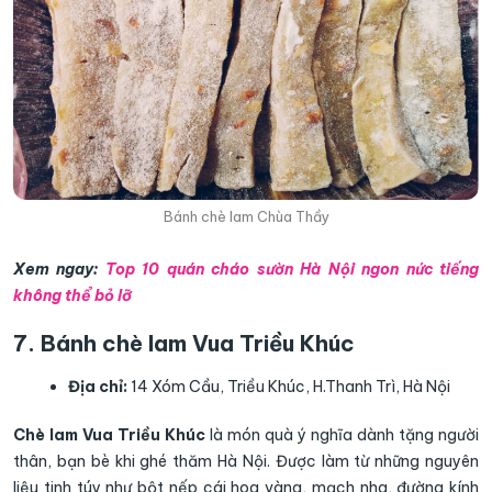
Bánh chè lam Chùa Thầy
Xem ngay:
Top 10 quán cháo sườn Hà Nội ngon nức tiếng
không thể bỏ lỡ
7. Bánh chè lam Vua Triều Khúc
Địa chỉ:
14 Xóm Cầu, Triều Khúc, H.Thanh Trì, Hà Nội
Chè lam Vua Triều Khúc
là món quà ý nghĩa dành tặng người
thân, bạn bè khi ghé thăm Hà Nội. Được làm từ những nguyên
liệu tinh túy như bột nếp cái hoa vàng, mạch nha, đường kính