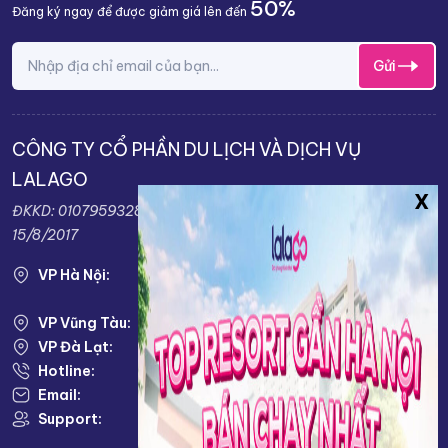
50%
Đăng ký ngay để được giảm giá lên đến
Gửi
CÔNG TY CỔ PHẦN DU LỊCH VÀ DỊCH VỤ
LALAGO
ĐKKD: 0107959328 do sở KH&ĐT TP.Hà Nội cấp ngày:
15/8/2017
VP Hà Nội:
VP HÀ NỘI: Số 38 Louis I, KĐT Louis City, Đại
Mỗ, Nam Từ Liêm, TP. Hà Nội
VP Vũng Tàu:
79 Võ Thị Sáu, Phường 2, Tp. Vũng Tàu
VP Đà Lạt:
KĐT Nam Hồ, Phường 11, TP. Đà Lạt
Hotline:
0943333333
Email:
info@lalago.vn
Support:
Thứ 2 - Thứ 7 : 8.00 AM - 17.00 PM