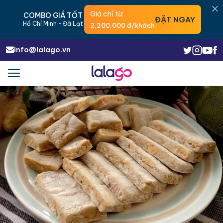
Giá chỉ từ:
COMBO GIÁ TỐT
ĐẶT NGAY
Hồ Chí Minh - Đà Lạt
2,200,000 đ/khách
info@lalago.vn
Menu
Trigger