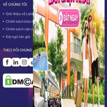
VỀ CHÚNG TÔI
Giới thiệu về Lalago
Quy trình đặt phòng
Chính sách bảo mật thông tin
Chính sách hủy/hoàn trả
Chính sách vận chuyển
Chính sách thanh toán
Đội ngũ tác giả
Liên hệ
THEO DÕI CHÚNG TÔI