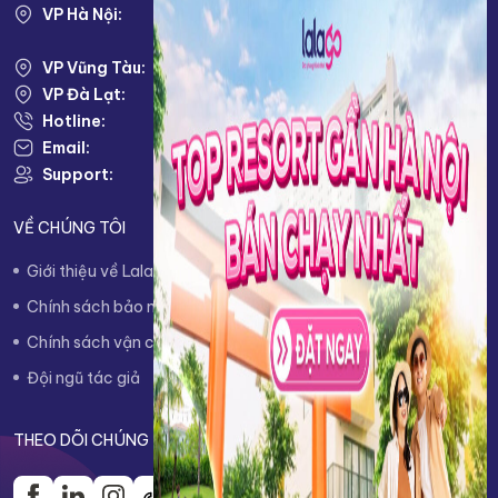
VP Hà Nội:
VP HÀ NỘI: Số 38 Louis I, KĐT Louis City, Đại
Mỗ, Nam Từ Liêm, TP. Hà Nội
VP Vũng Tàu:
79 Võ Thị Sáu, Phường 2, Tp. Vũng Tàu
VP Đà Lạt:
KĐT Nam Hồ, Phường 11, TP. Đà Lạt
Hotline:
0943333333
Email:
info@lalago.vn
Support:
Thứ 2 - Thứ 7 : 8.00 AM - 17.00 PM
VỀ CHÚNG TÔI
Giới thiệu về Lalago
Quy trình đặt phòng
Chính sách bảo mật thông tin
Chính sách hủy/hoàn trả
Chính sách vận chuyển
Chính sách thanh toán
Đội ngũ tác giả
Liên hệ
THEO DÕI CHÚNG TÔI