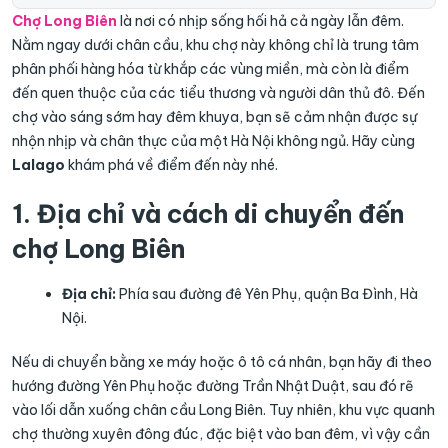
Chợ Long Biên
là nơi có nhịp sống hối hả cả ngày lẫn đêm.
Nằm ngay dưới chân cầu, khu chợ này không chỉ là trung tâm
phân phối hàng hóa từ khắp các vùng miền, mà còn là điểm
đến quen thuộc của các tiểu thương và người dân thủ đô. Đến
chợ vào sáng sớm hay đêm khuya, bạn sẽ cảm nhận được sự
nhộn nhịp và chân thực của một Hà Nội không ngủ. Hãy cùng
Lalago
khám phá về điểm đến này nhé.
1. Địa chỉ và cách di chuyển đến
chợ Long Biên
Địa chỉ:
Phía sau đường đê Yên Phụ, quận Ba Đình, Hà
Nội.
Nếu di chuyển bằng xe máy hoặc ô tô cá nhân, bạn hãy đi theo
hướng đường Yên Phụ hoặc đường Trần Nhật Duật, sau đó rẽ
vào lối dẫn xuống chân cầu Long Biên. Tuy nhiên, khu vực quanh
chợ thường xuyên đông đúc, đặc biệt vào ban đêm, vì vậy cần