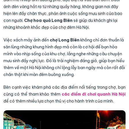
ánh đèn vàng hắt ra từ những quầy hàng, không gian nơi đây
hiện lên đầy chân thực, phản ánh cuộc sống mưu sinh của bao
con người.
Chợ hoa quả Long Biên
sẽ giúp du khách ghi lại
những khoảnh khắc đẹp của chợ đêm Hà Nội.
Việc xách máy ảnh đến
chợ Long Biên
không chỉ đơn thuần là
săn lùng những khung hình đẹp mà còn là cơ hội để bạn hòa
mình vào nhịp sống của khu chợ, lắng nghe những câu chuyện
mưu sinh đầy nghị lực. Đó là trải nghiệm đáng giá, giúp bạn hiểu
thêm về một Hà Nội không chỉ lộng lẫy ban ngày mà còn rất đỗi
chân thật khi màn đêm buông xuống.
Bên cạnh việc khám phá các địa điểm nổi tiếng trong chợ, bạn
cũng có thể tham khảo thêm
các điểm đi chơi quanh Hà Nội
để có thêm nhiều lựa chọn thú vị cho hành trình của mình.