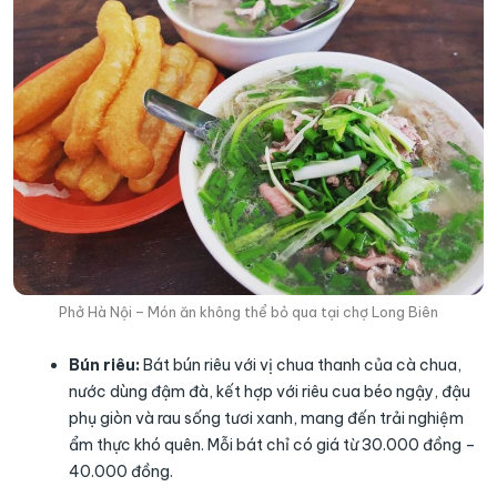
Phở Hà Nội – Món ăn không thể bỏ qua tại chợ Long Biên
Bún riêu:
Bát bún riêu với vị chua thanh của cà chua,
nước dùng đậm đà, kết hợp với riêu cua béo ngậy, đậu
phụ giòn và rau sống tươi xanh, mang đến trải nghiệm
ẩm thực khó quên. Mỗi bát chỉ có giá từ 30.000 đồng –
40.000 đồng.