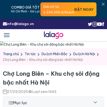
Giá chỉ từ:
COMBO GIÁ TỐT
ĐẶT NGAY
Hồ Chí Minh - Đà Lạt
2,200,000 đ/khách
info@lalago.vn
Menu
Trigger
Trang chủ
Tin tức
Du lịch Miền Bắc
Du lịch Hà Nội
Chợ Long Biên – Khu chợ sôi động bậc nhất Hà Nội
Chợ Long Biên – Khu chợ sôi động
bậc nhất Hà Nội
27/03/2025
Lượt xem:
1643
Mục lục