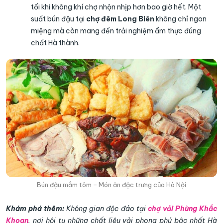
tối khi không khí chợ nhộn nhịp hơn bao giờ hết. Một
suất bún đậu tại
chợ đêm Long Biên
không chỉ ngon
miệng mà còn mang đến trải nghiệm ẩm thực đúng
chất Hà thành.
Bún đậu mắm tôm – Món ăn đặc trưng của Hà Nội
Khám phá thêm:
Không gian độc đáo tại
chợ vải Phùng Khắc
Khoan
, nơi hội tụ những chất liệu vải phong phú bậc nhất Hà