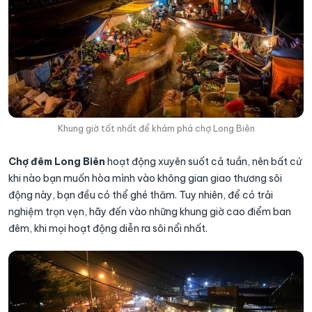
Khung giờ tốt nhất để khám phá chợ Long Biên
Chợ đêm Long Biên
hoạt động xuyên suốt cả tuần, nên bất cứ
khi nào bạn muốn hòa mình vào không gian giao thương sôi
động này, bạn đều có thể ghé thăm. Tuy nhiên, để có trải
nghiệm trọn vẹn, hãy đến vào những khung giờ cao điểm ban
đêm, khi mọi hoạt động diễn ra sôi nổi nhất.