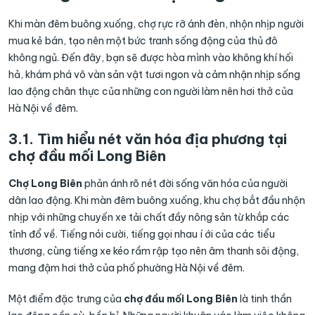
Khi màn đêm buông xuống, chợ rực rỡ ánh đèn, nhộn nhịp người
mua kẻ bán, tạo nên một bức tranh sống động của thủ đô
không ngủ. Đến đây, bạn sẽ được hòa mình vào không khí hối
hả, khám phá vô vàn sản vật tươi ngon và cảm nhận nhịp sống
lao động chân thực của những con người làm nên hơi thở của
Hà Nội về đêm.
3.1. Tìm hiểu nét văn hóa địa phương tại
chợ đầu mối Long Biên
Chợ Long Biên
phản ánh rõ nét đời sống văn hóa của người
dân lao động. Khi màn đêm buông xuống, khu chợ bắt đầu nhộn
nhịp với những chuyến xe tải chất đầy nông sản từ khắp các
tỉnh đổ về. Tiếng nói cười, tiếng gọi nhau í ới của các tiểu
thương, cùng tiếng xe kéo rầm rập tạo nên âm thanh sôi động,
mang đậm hơi thở của phố phường Hà Nội về đêm.
Một điểm đặc trưng của
chợ đầu mối Long Biên
là tinh thần