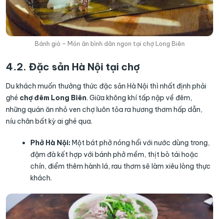
Bánh giò – Món ăn bình dân ngon tại chợ Long Biên
4.2. Đặc sản Hà Nội tại chợ
Du khách muốn thưởng thức đặc sản Hà Nội thì nhất định phải
ghé
chợ đêm Long Biên
. Giữa không khí tấp nập về đêm,
những quán ăn nhỏ ven chợ luôn tỏa ra hương thơm hấp dẫn,
níu chân bất kỳ ai ghé qua.
Phở Hà Nội:
Một bát phở nóng hổi với nước dùng trong,
đậm đà kết hợp với bánh phở mềm, thịt bò tái hoặc
chín, điểm thêm hành lá, rau thơm sẽ làm xiêu lòng thực
khách.