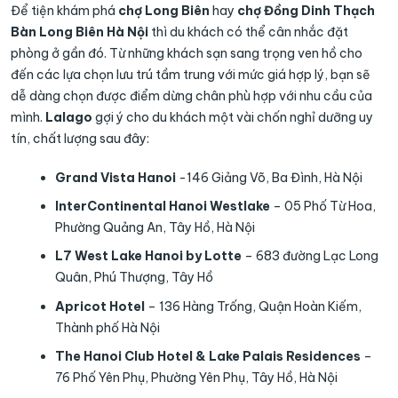
Để tiện khám phá
chợ Long Biên
hay
chợ Đồng Dinh Thạch
Bàn Long Biên Hà Nội​
thì du khách có thể cân nhắc đặt
phòng ở gần đó. Từ những khách sạn sang trọng ven hồ cho
đến các lựa chọn lưu trú tầm trung với mức giá hợp lý, bạn sẽ
dễ dàng chọn được điểm dừng chân phù hợp với nhu cầu của
mình.
Lalago
gợi ý cho du khách một vài chốn nghỉ dưỡng uy
tín, chất lượng sau đây:
Grand Vista Hanoi
-146 Giảng Võ, Ba Đình, Hà Nội
InterContinental Hanoi Westlake
– 05 Phố Từ Hoa,
Phường Quảng An, Tây Hồ, Hà Nội
L7 West Lake Hanoi by Lotte
– 683 đường Lạc Long
Quân, Phú Thượng, Tây Hồ
Apricot Hotel
– 136 Hàng Trống, Quận Hoàn Kiếm,
Thành phố Hà Nội
The Hanoi Club Hotel & Lake Palais Residences
–
76 Phố Yên Phụ, Phường Yên Phụ, Tây Hồ, Hà Nội