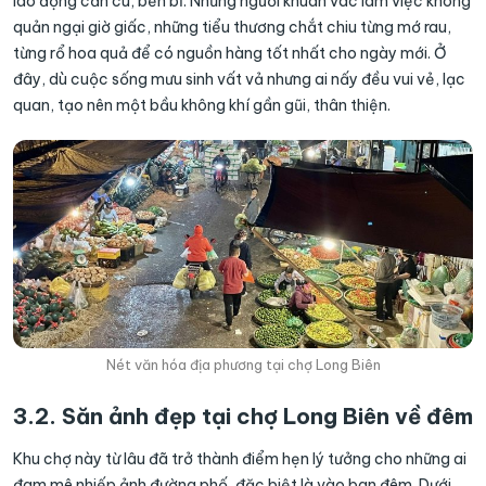
lao động cần cù, bền bỉ. Những người khuân vác làm việc không
quản ngại giờ giấc, những tiểu thương chắt chiu từng mớ rau,
từng rổ hoa quả để có nguồn hàng tốt nhất cho ngày mới. Ở
đây, dù cuộc sống mưu sinh vất vả nhưng ai nấy đều vui vẻ, lạc
quan, tạo nên một bầu không khí gần gũi, thân thiện.
Nét văn hóa địa phương tại chợ Long Biên
3.2. Săn ảnh đẹp tại chợ Long Biên về đêm
Khu chợ này từ lâu đã trở thành điểm hẹn lý tưởng cho những ai
đam mê nhiếp ảnh đường phố, đặc biệt là vào ban đêm. Dưới