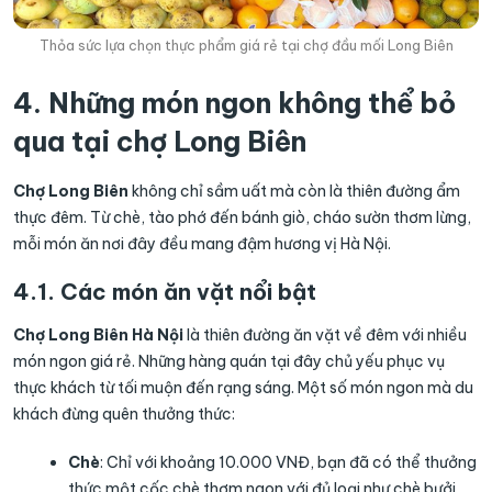
Thỏa sức lựa chọn thực phẩm giá rẻ tại chợ đầu mối Long Biên
4. Những món ngon không thể bỏ
qua tại chợ Long Biên
Chợ Long Biên
không chỉ sầm uất mà còn là thiên đường ẩm
thực đêm. Từ chè, tào phớ đến bánh giò, cháo sườn thơm lừng,
mỗi món ăn nơi đây đều mang đậm hương vị Hà Nội.
4.1. Các món ăn vặt nổi bật
Chợ Long Biên Hà Nội
là thiên đường ăn vặt về đêm với nhiều
món ngon giá rẻ. Những hàng quán tại đây chủ yếu phục vụ
thực khách từ tối muộn đến rạng sáng. Một số món ngon mà du
khách đừng quên thưởng thức:
Chè
: Chỉ với khoảng 10.000 VNĐ, bạn đã có thể thưởng
thức một cốc chè thơm ngon với đủ loại như chè bưởi,