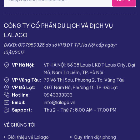
CÔNG TY CỔ PHẦN DU LỊCH VÀ DỊCH VỤ
LALAGO
ĐKKD: 0107959328 do sở KH&ĐT TP.Hà Nội cấp ngày:
15/8/2017
VP Hà Nội:
VP HÀ NỘI: Số 38 Louis I, KĐT Louis City, Đại
Mỗ, Nam Từ Liêm, TP. Hà Nội
VP Vũng Tàu:
79 Võ Thị Sáu, Phường 2, Tp. Vũng Tàu
VP Đà Lạt:
KĐT Nam Hồ, Phường 11, TP. Đà Lạt
Hotline:
0943333333
Email:
info@lalago.vn
Support:
Thứ 2 - Thứ 7 : 8.00 AM - 17.00 PM
VỀ CHÚNG TÔI
Giới thiệu về Lalago
Quy trình đặt phòng