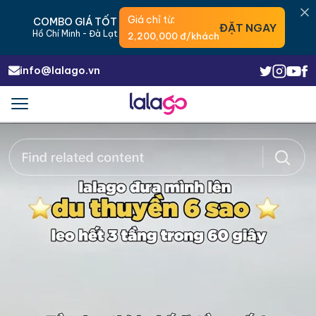
Giá chỉ từ:
COMBO GIÁ TỐT
ĐẶT NGAY
Hồ Chí Minh - Đà Lạt
2,200,000 đ/khách
info@lalago.vn
Menu
Trigger