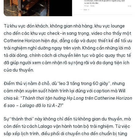
Từ khu vực đón khách, không gian nhà hàng, khu vực lounge
cho đến các khu vực check-in sang trọng, video cho thấy một
Catherine Horizon hiện đại, đẳng cấp và được thiết kế để tối ưu
trải nghiệm nghỉ dưỡng ngay trên vịnh. Không cần những lời mô
tả dài dòng, chính cách di chuyển liên tục và góc quay thực tế
đã giúp người xem cảm nhận rõ sự rộng rãi và đa dạng tiện ích
của du thuyền.
Điểm thú vị nằm ở chỗ, dù “leo 3 tầng trong 60 giây”, nhưng
cảm nhận xuyên suốt hành trình lại đúng với caption mà Will
chia sẻ:
“Thảnh thơi tận hưởng Hạ Long trên Catherine Horizon
6 sao – Lalago đã lo từ A-Z!”
Sự “thảnh thơi” này không chỉ đến từ không gian du thuyền, mà
còn đến từ cách Lalago vận hành toàn bộ trải nghiệm. Từ việc
sắp xếp lịch trình, điều phối di chuyển cho đến chuẩn bị từng