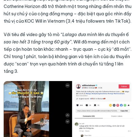
Catherine Horizon đã trở thành một trong những điểm nhấn thu
hút sự chú ý của cộng đồng mạng – đặc biệt qua góc nhìn đầy
thú vị của KOC Will in Vietnam (3,4 triệu followers trên TikTok).
Với tiêu đề video gây tò mò
“Lalago đưa mình lên du thuyền 6
sao leo hết 3 tầng trong 60 giây”
, Will đã mang đến một cách
tiếp cận hoàn toàn khác: nhanh – trực quan – cực kỳ “đã mắt”.
Chỉ trong 1 phút, toàn bộ không gian và tiện ích của du thuyền
được “scan” trọn vẹn qua hành trình di chuyển từ tầng 1 lên
tầng 3.